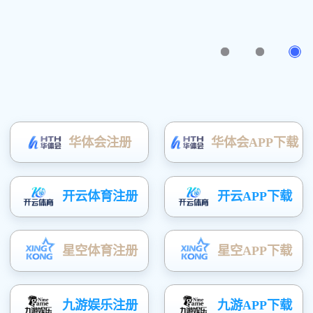
收纳家 · 收藏爱
了解详细
版权所有(C)广东富矿智能家居有限公司
粤ICP备20052163号
技术支持：
凤