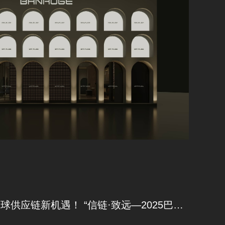
聚焦品质与创新，共探全球供应链新机遇！​​ “信链·致远—2025巴西战略团探访富矿暨高端洽商”圆满举行​