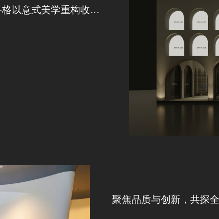
高定设计周｜秩序之美，匠心之韵——班鲁格以意式美学重构收纳艺术新境界