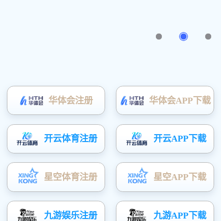
收纳家 · 收藏爱
了解详细
版权所有(C)广东富矿智能家居有限公司
粤ICP备20052163号
技术支持：
凤