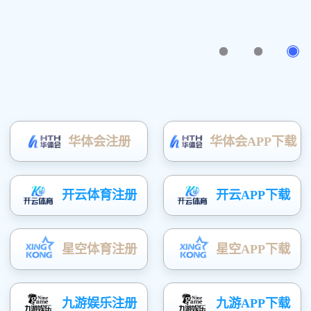
收纳家 · 收藏爱
了解详细
版权所有(C)广东富矿智能家居有限公司
粤ICP备20052163号
技术支持：
凤