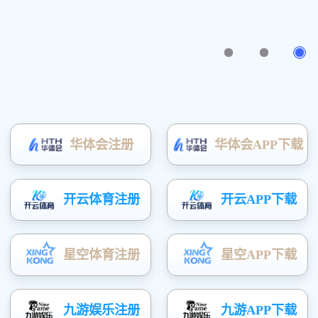
收纳家 · 收藏爱
了解详细
版权所有(C)广东富矿智能家居有限公司
粤ICP备20052163号
技术支持：
凤